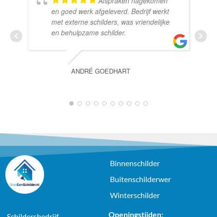
Afspraken nagekomen
en goed werk afgeleverd. Bedrijf werkt
met externe schilders, was vriendelijke
en behulpzame schilder.
ANDRÉ GOEDHART
1
2
3
4
5
6
7
8
9
10
Binnenschilder
Buitenschilderwer
Winterschilder
Openingstijden:
Schildersbedrijf