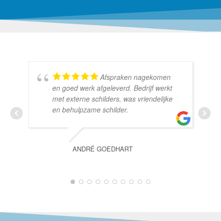
Afspraken nagekomen
en goed werk afgeleverd. Bedrijf werkt
met externe schilders, was vriendelijke
en behulpzame schilder.
ANDRÉ GOEDHART
1
2
3
4
5
6
7
8
9
10