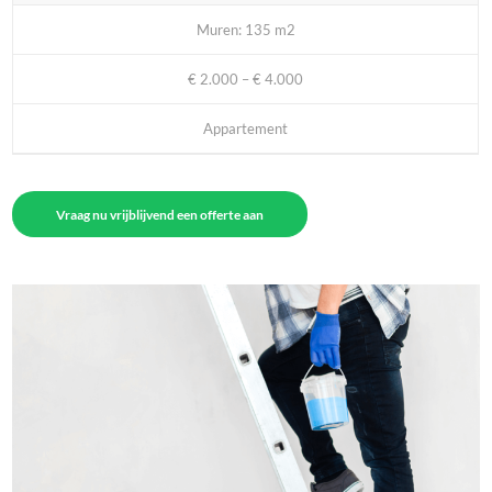
Muren: 135 m2
€ 2.000 – € 4.000
Appartement
Vraag nu vrijblijvend een offerte aan