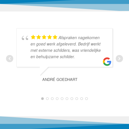
Afspraken nagekomen
en goed werk afgeleverd. Bedrijf werkt
met externe schilders, was vriendelijke
en behulpzame schilder.
ANDRÉ GOEDHART
1
2
3
4
5
6
7
8
9
10