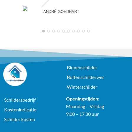
ANDRÉ GOEDHART
1
2
3
4
5
6
7
8
9
10
Binnenschilder
Buitenschilderwer
Winterschilder
Openingstijden:
Schildersbedrijf
Maandag – Vrijdag
Kostenindicatie
9.00 – 17.30 uur
Schilder kosten