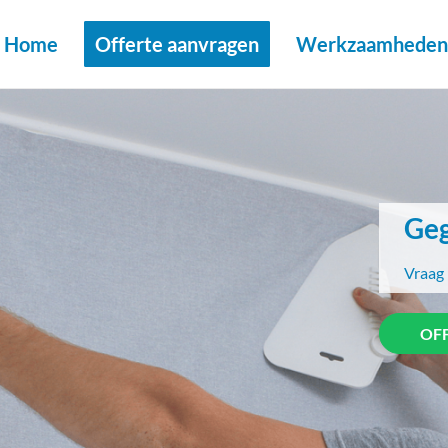
Home
Offerte aanvragen
Werkzaamheden 
Geg
Vraag 
OF